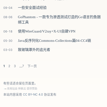
一些安全面试经验
09-04
GoPhantom - 一款专为渗透测试打造的Go语言钓鱼捆
08-06
绑工具
使用WireGuard/V2ray+X-UI自建VPN
06-18
Java反序列化Commons-Collections篇04-CC4链
05-30
致玻璃罩外的追光者
03-03
…
1
2
3
7
下一页
有些话适合留在页面里。
本网站由
林枫云
提供赞助
本站内容采用
CC BY-NC 4.0
协议发布