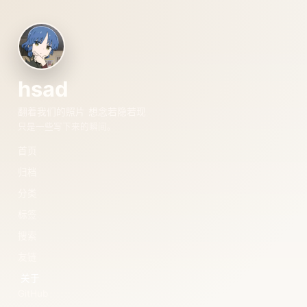
hsad
翻着我们的照片 想念若隐若现
只是一些写下来的瞬间。
首页
归档
分类
标签
搜索
友链
关于
GitHub