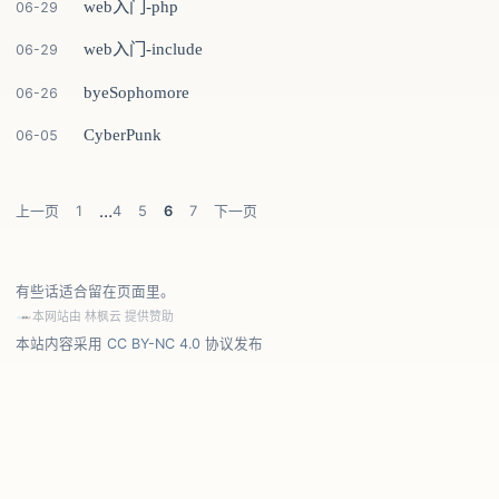
web入门-php
06-29
web入门-include
06-29
byeSophomore
06-26
CyberPunk
06-05
…
上一页
1
4
5
6
7
下一页
有些话适合留在页面里。
本网站由
林枫云
提供赞助
本站内容采用
CC BY-NC 4.0
协议发布