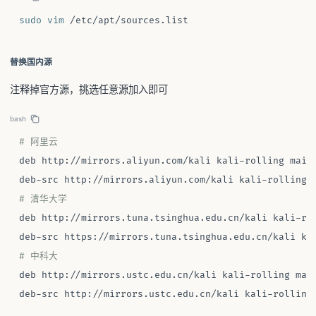
sudo
vim
 /etc/apt/sources.list
替换国内源
注释掉官方源，挑选任意源加入即可
bash
# 阿里云
deb http://mirrors.aliyun.com/kali kali-rolling main 
# 清华大学
deb http://mirrors.tuna.tsinghua.edu.cn/kali kali-rol
# 中科大
deb http://mirrors.ustc.edu.cn/kali kali-rolling main